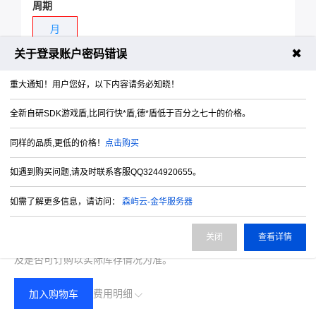
周期
月
✖
关于登录账户密码错误
重大通知！用户您好，以下内容请务必知晓！
全新自研SDK游戏盾,比同行快*盾,德*盾低于百分之七十的价格。
同样的品质,更低的价格！
点击购买
如遇到购买问题,请及时联系客服QQ3244920655。
如需了解更多信息，请访问：
森屿云-金华服务器
5000.00
费用合计：
¥
(无折扣)
关闭
查看详情
注：以上是参考价格，具体扣费请以实际下单结果为准，具体资源
及是否可订购以实际库存情况为准。
费用明细
加入购物车