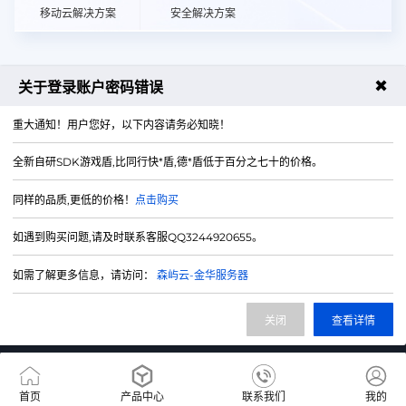
移动云解决方案
安全解决方案
✖
关于登录账户密码错误
4008059976
售前咨询热线
重大通知！用户您好，以下内容请务必知晓！
全新自研SDK游戏盾,比同行快*盾,德*盾低于百分之七十的价格。
同样的品质,更低的价格！
点击购买
如遇到购买问题,请及时联系客服QQ3244920655。
QQ客服
如需了解更多信息，请访问：
森屿云-金华服务器
微信客服
沪ICP备2022001038号-1
关闭
查看详情
电信经营许可证 B1-20224861
首页
产品中心
联系我们
我的