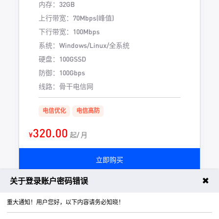
内存：32GB
上行带宽：70Mbps(峰值)
下行带宽：100Mbps
系统：Windows/Linux/全系统
硬盘：100GSSD
防御：100Gbps
线路：骨干电信网
电信优化
电信高防
320.00
¥
起/ 月
立即购买
✖
关于登录账户密码错误
SDK游戏盾支持技术服务 请联系QQ
重大通知！用户您好，以下内容请务必知晓！
3244920655