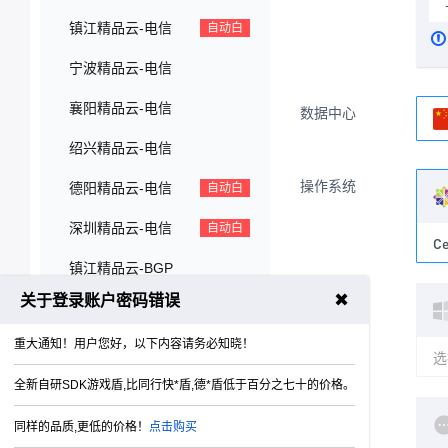
镇江精品云-电信
自动白
宁波精品云-电信
襄阳精品云-电信
数据中心
绍兴精品云-电信
操作系统
德阳精品云-电信
自动白
深圳精品云-电信
自动白
Ce
镇江精品云-BGP
✖
关于登录账户密码错误
绍兴精品云-BGP
重大通知！用户您好，以下内容请务必知晓！
中国香港精品云
推荐
选
全新自研SDK游戏盾,比同行快*盾,德*盾低于百分之七十的价格。
中国香港轻量云
最新
同样的品质,更低的价格！
点击购买
中国香港高防云