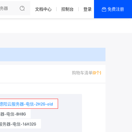
文档中心
控制台
登录
免费注册
全部产品
新闻资讯
帮助文档
热销推荐
购物车清单
(0个)
德阳云服务器-电信-2H2G-old
-电信-8H8G
务器-电信-16H32G