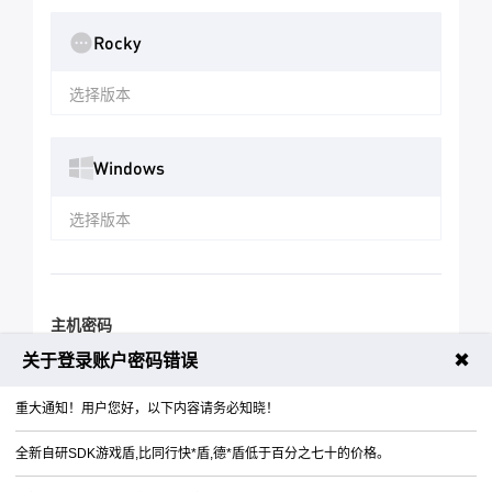
Rocky
选择版本
Windows
选择版本
主机密码
✖
关于登录账户密码错误
随机生成
重大通知！用户您好，以下内容请务必知晓！
周期
全新自研SDK游戏盾,比同行快*盾,德*盾低于百分之七十的价格。
月
季
半年
年