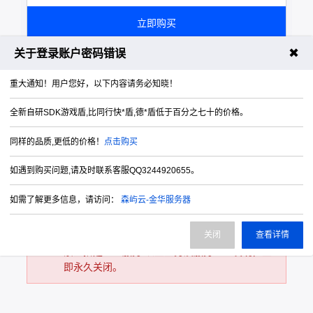
立即购买
✖
关于登录账户密码错误
SDK游戏盾支持技术服务 请联系QQ
重大通知！用户您好，以下内容请务必知晓！
3244920655
机房禁止用于以下业务及服务：无支付牌照的第
全新自研SDK游戏盾,比同行快*盾,德*盾低于百分之七十的价格。
三方及第四方支付，易支付，发卡，卡盟，影
同样的品质,更低的价格！
点击购买
视，代刷，代挂，刷信誉，买号，卖号，商城，
钓鱼网
如遇到购买问题,请及时联系客服QQ3244920655。
站，虚拟充值，外挂辅助相关网，CC网页端，
DDOS网页端，短信轰炸，赌博网站，云免网，
如需了解更多信息，请访问：
森屿云-金华服务器
诈骗网，赌博网，色情网，小说网，等等相关违
法违规
关闭
查看详情
站点。禁止搭建VPN服务、禁止搭建DNS服务、
禁止搭建NTP服务 以上业务及服务一经发现，立
即永久关闭。